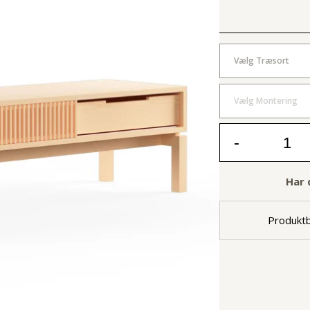
Vælg Træsort
Vælg Montering
-
Har 
Produktb