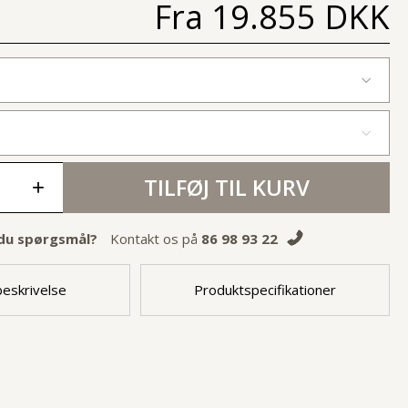
Fra
19.855 DKK
TILFØJ TIL KURV
+
du spørgsmål?
Kontakt os på
86 98 93 22
eskrivelse
Produktspecifikationer