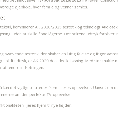
n med det innovative
TV-bord AK 2020/2025
fra Naver Collectio
ærdige øjeblikke, hvor familie og venner samles.
tet
ekstil, kombinerer AK 2020/2025 æstetik og teknologi. Audiotekst
ning, uden at skulle åbne lågerne. Det stilrene udtryk forbliver 
 svævende æstetik, der skaber en luftig følelse og frigør værdifu
og solidt udtryk, er AK 2020 den ideelle løsning. Med sin smukke 
er at ændre indretningen.
så kun det vigtigste træder frem – jeres oplevelser. Uanset om 
rammerne om den perfekte TV-oplevelse.
ktionaliteten i jeres hjem til nye højder.