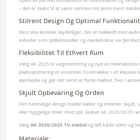
Oplev en perfekt kombination af funktionalitet og desig
– det er skabt til at være rammen om jeres mest mindev
Stilrent Design Og Optimal Funktionali
Med sine ikoniske skydelåger, der er beklædt med audiot
enheder som spillekonsoller og mediebokse via fjernbetje
Fleksibilitet Til Ethvert Rum
Vælg AK 2025 til vægmontering og nyd en minimalistisk og
pladsoptimering er essentiel. Foretrækker I et klassisk 
øjenhøjde og gør det nemt at flytte møblet, hvis I ønsk
Skjult Opbevaring Og Orden
Det rummelige design holder kabler og enheder skjult, 
eller hyggelige timer med spil, skaber AK 2020/2025 
Vælg
AK 2020/2025 TV-møbel
og løft både stilen og fun
Materiale: