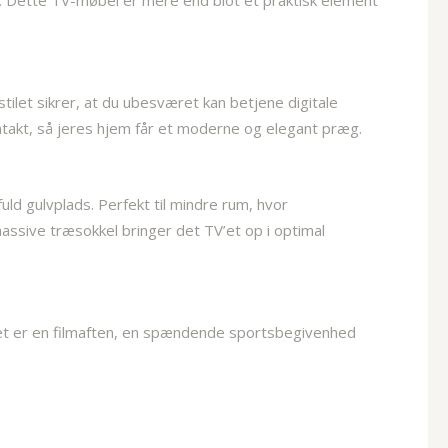
n. Dette TV-møbel er mere end blot et praktisk element
ilet sikrer, at du ubesværet kan betjene digitale
intakt, så jeres hjem får et moderne og elegant præg.
ld gulvplads. Perfekt til mindre rum, hvor
massive træsokkel bringer det TV’et op i optimal
det er en filmaften, en spændende sportsbegivenhed