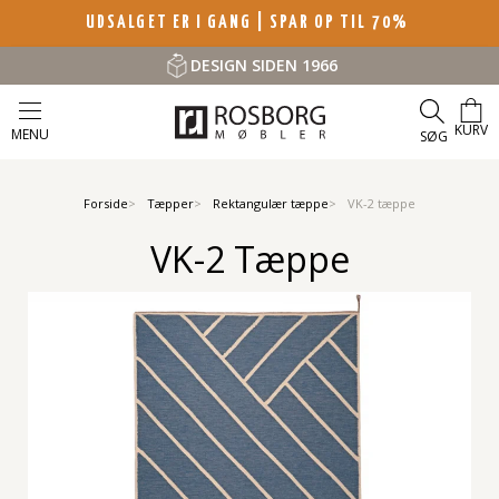
UDSALGET ER I GANG | SPAR OP TIL 70%
DESIGN SIDEN 1966
KURV
MENU
SØG
Forside
Tæpper
Rektangulær tæppe
VK-2 tæppe
VK-2 Tæppe