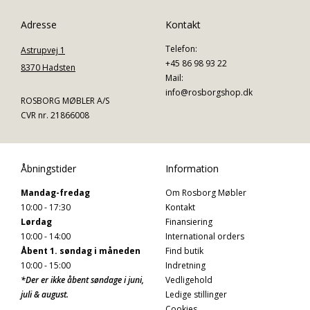
Adresse
Kontakt
Telefon:
Astrupvej 1
+45 86 98 93 22
8370 Hadsten
Mail:
info@rosborgshop.dk
ROSBORG MØBLER A/S
CVR nr. 21866008
Åbningstider
Information
Mandag-fredag
Om Rosborg Møbler
10:00 - 17:30
Kontakt
Lørdag
Finansiering
10:00 - 14:00
International orders
Åbent 1. søndag i måneden
Find butik
10:00 - 15:00
Indretning
*Der er ikke åbent søndage i juni,
Vedligehold
juli & august.
Ledige stillinger
Cookies