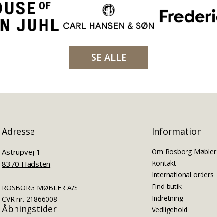
SE ALLE
Adresse
Information
Astrupvej 1
Om Rosborg Møbler
i
Kontakt
8370 Hadsten
International orders
Find butik
ROSBORG MØBLER A/S
e
Indretning
CVR nr. 21866008
Åbningstider
Vedligehold