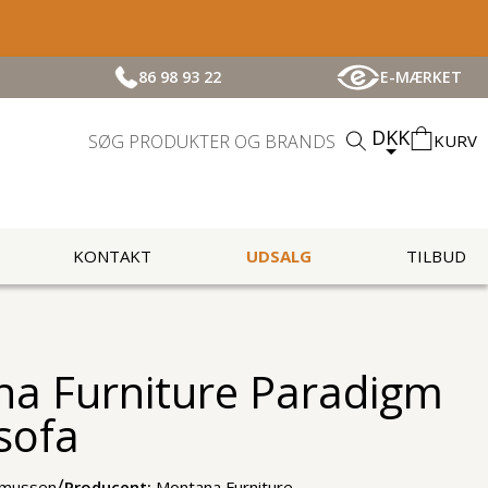
86 98 93 22
E-MÆRKET
DKK
KURV
KONTAKT
UDSALG
TILBUD
a Furniture Paradigm
sofa
/
smussen
Producent:
Montana Furniture