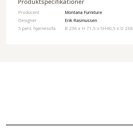
Produktspecifikationer
Producent
Montana Furniture
Designer
Erik Rasmussen
5 pers. hjørnesofa
B 236 x H 71,5 x SH40,5 x D 23