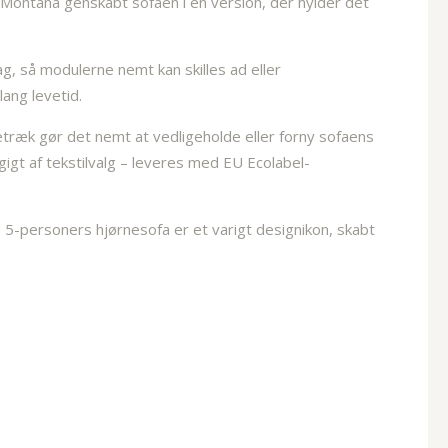
 Montana genskabt sofaen i en version, der hylder det
, så modulerne nemt kan skilles ad eller
ang levetid.
betræk gør det nemt at vedligeholde eller forny sofaens
igt af tekstilvalg – leveres med EU Ecolabel-
5-personers hjørnesofa er et varigt designikon, skabt