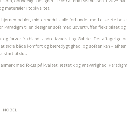
ulsofa, oprindeligt designet i 1969 af Erik Rasmussen. I 2025 har
 materialer i topkvalitet.
hjørnemoduler, midtermodul – alle forbundet med diskrete beslag
Paradigm til en designer sofa med uovertruffen fleksibilitet og l
ler og farver fra blandt andre Kvadrat og Gabriel. Det aftagelige 
r at sikre både komfort og bæredygtighed, og sofaen kan – afhæng
start til slut.
anmark med fokus på kvalitet, æstetik og ansvarlighed. Paradigm 
O, NOBEL