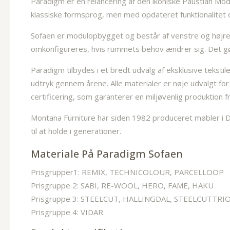
Paradigm er en relancering af den ikoniske Paustian Mod
klassiske formsprog, men med opdateret funktionalitet og
Sofaen er modulopbygget og består af venstre og højre 
omkonfigureres, hvis rummets behov ændrer sig. Det gør 
Paradigm tilbydes i et bredt udvalg af eksklusive teksti
udtryk gennem årene. Alle materialer er nøje udvalgt fo
certificering, som garanterer en miljøvenlig produktion fra 
Montana Furniture har siden 1982 produceret møbler i D
til at holde i generationer.
Materiale På Paradigm Sofaen
Prisgrupper1: REMIX, TECHNICOLOUR, PARCELLOOP
Prisgruppe 2: SABI, RE-WOOL, HERO, FAME, HAKU
Prisgruppe 3: STEELCUT, HALLINGDAL, STEELCUTTRI
Prisgruppe 4: VIDAR