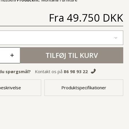
Fra
49.750 DKK
TILFØJ TIL KURV
+
du spørgsmål?
Kontakt os på
86 98 93 22
eskrivelse
Produktspecifikationer