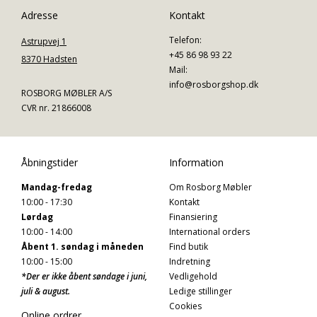
Adresse
Kontakt
Telefon:
Astrupvej 1
+45 86 98 93 22
8370 Hadsten
Mail:
info@rosborgshop.dk
ROSBORG MØBLER A/S
CVR nr. 21866008
Åbningstider
Information
Mandag-fredag
Om Rosborg Møbler
10:00 - 17:30
Kontakt
Lørdag
Finansiering
10:00 - 14:00
International orders
Åbent 1. søndag i måneden
Find butik
10:00 - 15:00
Indretning
*Der er ikke åbent søndage i juni,
Vedligehold
juli & august.
Ledige stillinger
Cookies
Online ordrer