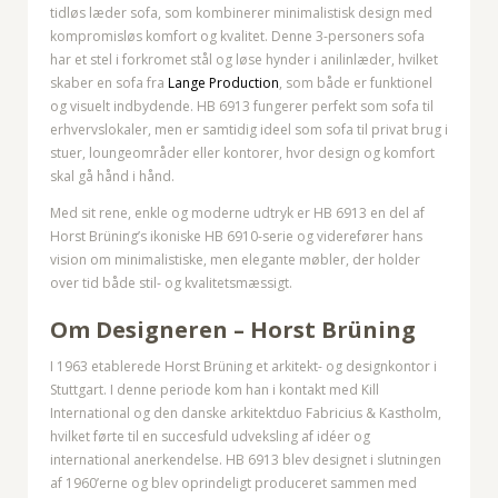
tidløs læder sofa, som kombinerer minimalistisk design med
kompromisløs komfort og kvalitet. Denne 3-personers sofa
har et stel i forkromet stål og løse hynder i anilinlæder, hvilket
skaber en sofa fra
Lange Production
, som både er funktionel
og visuelt indbydende. HB 6913 fungerer perfekt som sofa til
erhvervslokaler, men er samtidig ideel som sofa til privat brug i
stuer, loungeområder eller kontorer, hvor design og komfort
skal gå hånd i hånd.
Med sit rene, enkle og moderne udtryk er HB 6913 en del af
Horst Brüning’s ikoniske HB 6910-serie og viderefører hans
vision om minimalistiske, men elegante møbler, der holder
over tid både stil- og kvalitetsmæssigt.
Om Designeren – Horst Brüning
I 1963 etablerede Horst Brüning et arkitekt- og designkontor i
Stuttgart. I denne periode kom han i kontakt med Kill
International og den danske arkitektduo Fabricius & Kastholm,
hvilket førte til en succesfuld udveksling af idéer og
international anerkendelse. HB 6913 blev designet i slutningen
af 1960’erne og blev oprindeligt produceret sammen med