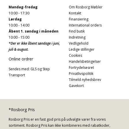
Mandag-fredag
Om Rosborg Møbler
10:00 - 17:30
Kontakt
Lørdag
Finansiering
10:00 - 14:00
International orders
Åbent 1. søndag i måneden
Find butik
10:00 - 15:00
Indretning
*Der er ikke åbent søndage i juni,
Vedligehold
juli & august.
Ledige stillinger
Cookies
Online ordrer
Handelsbetingelser
Fortrydelsesret
Sendes med: GLS og Step
Privatlivspolitik
Transport
Tilmeld nyhedsbrev
Gavekort
*Rosborg Pris
Rosborg Pris er en fast god pris på udvalgte varer fra vores
sortiment. Rosborg Pris kan ikke kombineres med rabatkoder,