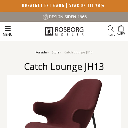
UDSALGET ER I GANG | SPAR OP TIL 70%
DESIGN SIDEN 1966
KURV
MENU
SØG
Forside
Stole
Catch Lounge JH13
Catch Lounge JH13