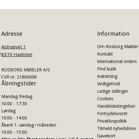
Adresse
Information
Astrupvej 1
Om Rosborg Møbler
i
Kontakt
8370 Hadsten
International orders
Find butik
ROSBORG MØBLER A/S
e
Indretning
CVR nr. 21866008
Åbningstider
Vedligehold
Ledige stillinger
Mandag-fredag
Cookies
10:00 - 17:30
Handelsbetingelser
Lørdag
Fortrydelsesret
10:00 - 14:00
Privatlivspolitik
Åbent 1. søndag i måneden
Tilmeld nyhedsbrev
10:00 - 15:00
Gavekort