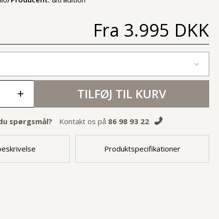
Fra
3.995 DKK
TILFØJ TIL KURV
+
du spørgsmål?
Kontakt os på
86 98 93 22
eskrivelse
Produktspecifikationer