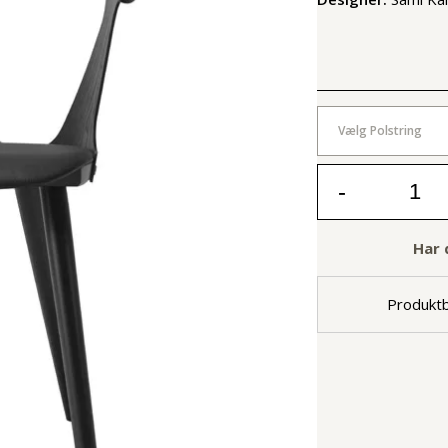
Vælg Polstring
-
Har 
Produktb