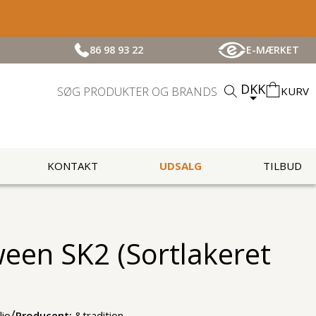
86 98 93 22
E-MÆRKET
DKK
KURV
KONTAKT
UDSALG
TILBUD
ween SK2 (Sortlakeret
/
lio
Producent:
&tradition