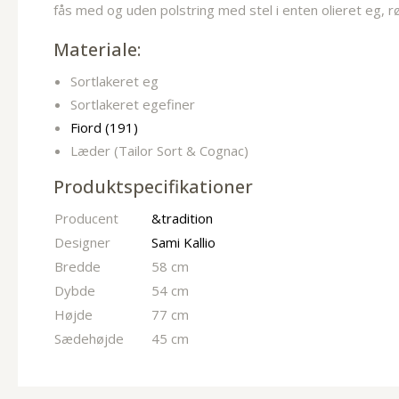
fås med og uden polstring med stel i enten olieret eg, r
Materiale:
Sortlakeret eg
Sortlakeret egefiner
Fiord (191)
Læder (Tailor Sort & Cognac)
Produktspecifikationer
Producent
&tradition
Designer
Sami Kallio
Bredde
58 cm
Dybde
54 cm
Højde
77 cm
Sædehøjde
45 cm