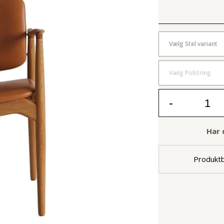
Vælg Stel variant
Vælg Polstring
-
Har 
Produktb