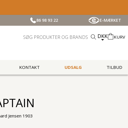
86 98 93 22
E-MÆRKET
DKK
KURV
KONTAKT
UDSALG
TILBUD
APTAIN
ard Jensen 1903