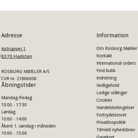
Adresse
Information
Astrupvej 1
Om Rosborg Møbler
i
Kontakt
8370 Hadsten
International orders
Find butik
ROSBORG MØBLER A/S
e
Indretning
CVR nr. 21866008
Åbningstider
Vedligehold
Ledige stillinger
Mandag-fredag
Cookies
10:00 - 17:30
Handelsbetingelser
Lørdag
Fortrydelsesret
10:00 - 14:00
Privatlivspolitik
Åbent 1. søndag i måneden
Tilmeld nyhedsbrev
10:00 - 15:00
Gavekort