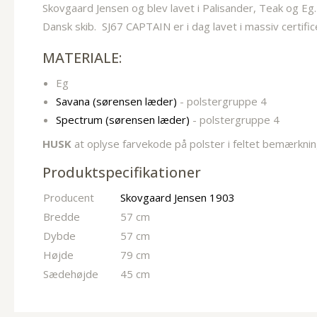
Skovgaard Jensen og blev lavet i Palisander, Teak og Eg
Dansk skib. SJ67 CAPTAIN er i dag lavet i massiv certifi
MATERIALE:
Eg
Savana (sørensen læder)
- polstergruppe 4
Spectrum (sørensen læder)
- polstergruppe 4
HUSK
at oplyse farvekode på polster i feltet bemærknin
Produktspecifikationer
Producent
Skovgaard Jensen 1903
Bredde
57 cm
Dybde
57 cm
Højde
79 cm
Sædehøjde
45 cm