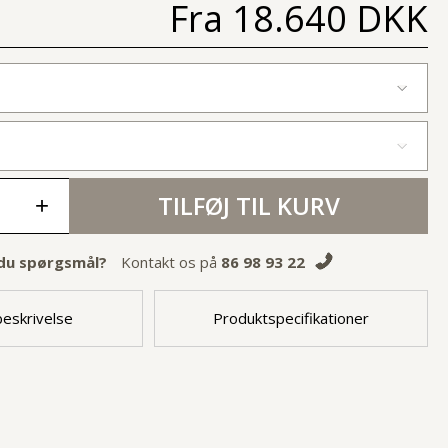
Fra
18.640 DKK
TILFØJ TIL KURV
+
du spørgsmål?
Kontakt os på
86 98 93 22
eskrivelse
Produktspecifikationer