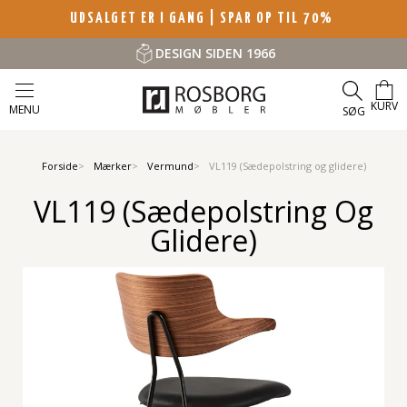
UDSALGET ER I GANG | SPAR OP TIL 70%
DESIGN SIDEN 1966
KURV
MENU
SØG
Forside
Mærker
Vermund
VL119 (Sædepolstring og glidere)
VL119 (Sædepolstring Og
Glidere)