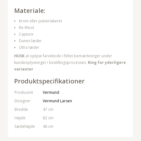
Materiale:
Krom eller pulverlakeret
Re-Wool
Capture
Dunes læder
Ultra læder
HUSK
at oplyse farvekode i feltet bemærkninger under
kundeoplysninger i bestillingsprocessen.
Ring for yderligere
varianter
Produktspecifikationer
Producent
Vermund
Designer
Vermund Larsen
Bredde
47 cm
Højde
82 cm
Sædehøjde
46 cm