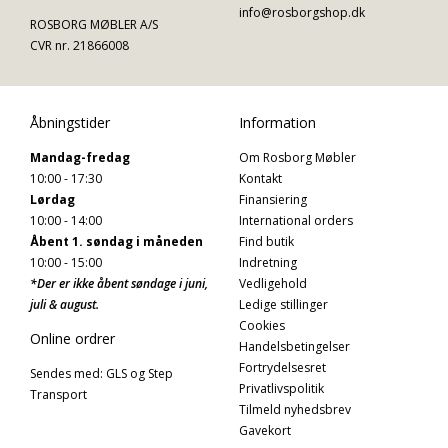
info@rosborgshop.dk
ROSBORG MØBLER A/S
CVR nr. 21866008
Åbningstider
Information
Mandag-fredag
Om Rosborg Møbler
10:00 - 17:30
Kontakt
Lørdag
Finansiering
10:00 - 14:00
International orders
Åbent 1. søndag i måneden
Find butik
10:00 - 15:00
Indretning
*Der er ikke åbent søndage i juni,
Vedligehold
juli & august.
Ledige stillinger
Cookies
Online ordrer
Handelsbetingelser
Fortrydelsesret
Sendes med: GLS og Step
Privatlivspolitik
Transport
Tilmeld nyhedsbrev
Gavekort