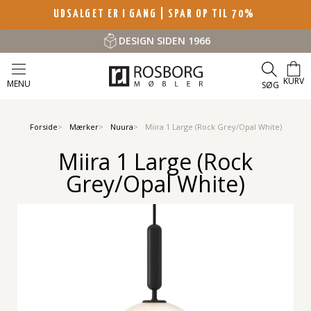
UDSALGET ER I GANG | SPAR OP TIL 70%
DESIGN SIDEN 1966
KURV
MENU
SØG
Forside
Mærker
Nuura
Miira 1 Large (Rock Grey/Opal White)
Miira 1 Large (Rock
Grey/Opal White)