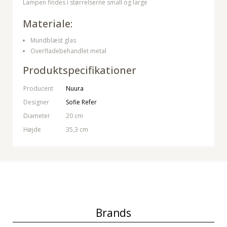
Lampen findes i størrelserne small og large
Materiale:
Mundblæst glas
Overfladebehandlet metal
Produktspecifikationer
Producent
Nuura
Designer
Sofie Refer
Diameter
20 cm
Højde
35,3 cm
Brands