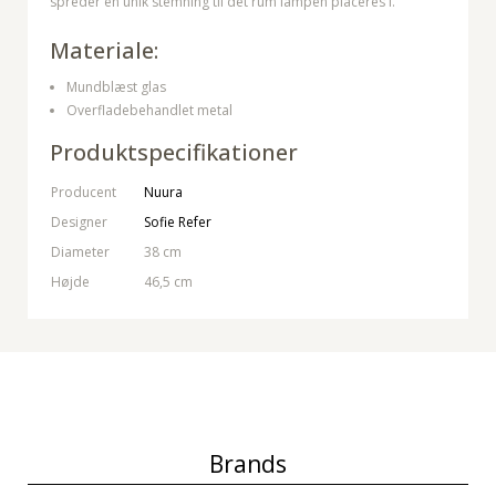
spreder en unik stemning til det rum lampen placeres i.
Materiale:
Mundblæst glas
Overfladebehandlet metal
Produktspecifikationer
Producent
Nuura
Designer
Sofie Refer
Diameter
38 cm
Højde
46,5 cm
Brands