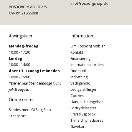
info@rosborgshop.dk
ROSBORG MØBLER A/S
CVR nr. 21866008
Åbningstider
Information
Mandag-fredag
Om Rosborg Møbler
10:00 - 17:30
Kontakt
Lørdag
Finansiering
10:00 - 14:00
International orders
Åbent 1. søndag i måneden
Find butik
10:00 - 15:00
Indretning
*Der er ikke åbent søndage i juni,
Vedligehold
juli & august.
Ledige stillinger
Cookies
Online ordrer
Handelsbetingelser
Fortrydelsesret
Sendes med: GLS og Step
Privatlivspolitik
Transport
Tilmeld nyhedsbrev
Gavekort