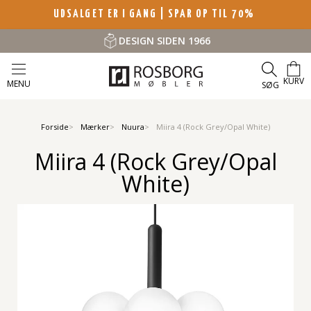
UDSALGET ER I GANG | SPAR OP TIL 70%
DESIGN SIDEN 1966
KURV
MENU
SØG
Forside
Mærker
Nuura
Miira 4 (Rock Grey/Opal White)
Miira 4 (Rock Grey/Opal
White)