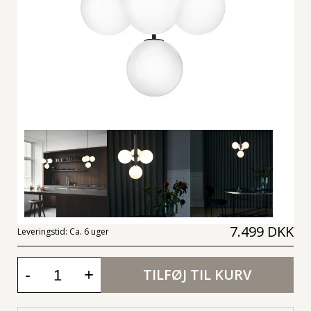
7.499 DKK
Leveringstid:
Ca. 6 uger
-
+
TILFØJ TIL KURV