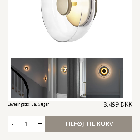
3.499 DKK
Leveringstid:
Ca. 6 uger
-
+
TILFØJ TIL KURV