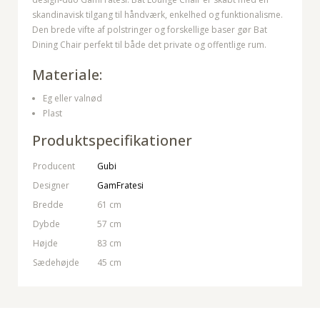
skandinavisk tilgang til håndværk, enkelhed og funktionalisme.
Den brede vifte af polstringer og forskellige baser gør Bat
Dining Chair perfekt til både det private og offentlige rum.
Materiale:
Eg eller valnød
Plast
Produktspecifikationer
Producent
Gubi
Designer
GamFratesi
Bredde
61 cm
Dybde
57 cm
Højde
83 cm
Sædehøjde
45 cm