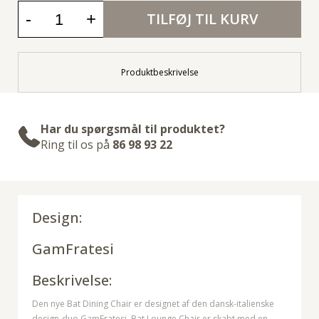
-
+
TILFØJ TIL KURV
Produktbeskrivelse
Har du spørgsmål til produktet?
Ring til os på
86 98 93 22
Design:
GamFratesi
Beskrivelse:
Den nye Bat Dining Chair er designet af den dansk-italienske
design-duo GamFratesi. Bat Lounge Chair er skabt med en