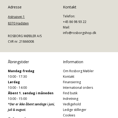
Adresse
Kontakt
Telefon:
Astrupvej 1
+45 86 98 93 22
8370 Hadsten
Mail:
info@rosborgshop.dk
ROSBORG MØBLER A/S
CVR nr. 21866008
Åbningstider
Information
Mandag-fredag
Om Rosborg Møbler
10:00 - 17:30
Kontakt
Lørdag
Finansiering
10:00 - 14:00
International orders
Åbent 1. søndag i måneden
Find butik
10:00 - 15:00
Indretning
*Der er ikke åbent søndage i juni,
Vedligehold
juli & august.
Ledige stillinger
Cookies