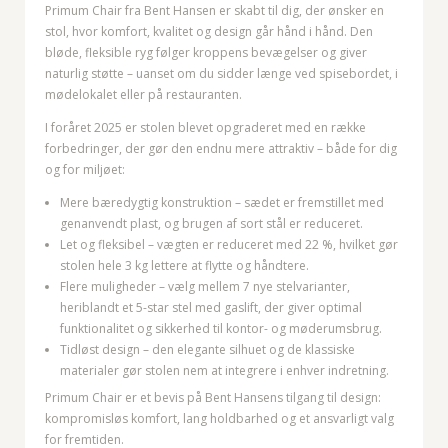
Primum Chair fra Bent Hansen er skabt til dig, der ønsker en
stol, hvor komfort, kvalitet og design går hånd i hånd. Den
bløde, fleksible ryg følger kroppens bevægelser og giver
naturlig støtte – uanset om du sidder længe ved spisebordet, i
mødelokalet eller på restauranten.
I foråret 2025 er stolen blevet opgraderet med en række
forbedringer, der gør den endnu mere attraktiv – både for dig
og for miljøet:
Mere bæredygtig konstruktion – sædet er fremstillet med
genanvendt plast, og brugen af sort stål er reduceret.
Let og fleksibel – vægten er reduceret med 22 %, hvilket gør
stolen hele 3 kg lettere at flytte og håndtere.
Flere muligheder – vælg mellem 7 nye stelvarianter,
heriblandt et 5-star stel med gaslift, der giver optimal
funktionalitet og sikkerhed til kontor- og møderumsbrug.
Tidløst design – den elegante silhuet og de klassiske
materialer gør stolen nem at integrere i enhver indretning.
Primum Chair er et bevis på Bent Hansens tilgang til design:
kompromisløs komfort, lang holdbarhed og et ansvarligt valg
for fremtiden.