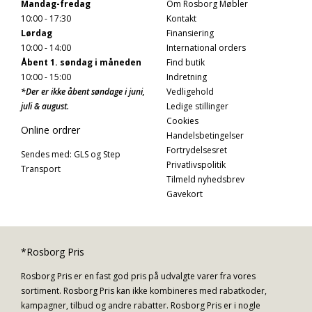
Mandag-fredag
Om Rosborg Møbler
10:00 - 17:30
Kontakt
Lørdag
Finansiering
10:00 - 14:00
International orders
Åbent 1. søndag i måneden
Find butik
10:00 - 15:00
Indretning
*Der er ikke åbent søndage i juni,
Vedligehold
juli & august.
Ledige stillinger
Cookies
Online ordrer
Handelsbetingelser
Fortrydelsesret
Sendes med: GLS og Step
Privatlivspolitik
Transport
Tilmeld nyhedsbrev
Gavekort
*Rosborg Pris
Rosborg Pris er en fast god pris på udvalgte varer fra vores
sortiment. Rosborg Pris kan ikke kombineres med rabatkoder,
kampagner, tilbud og andre rabatter. Rosborg Pris er i nogle