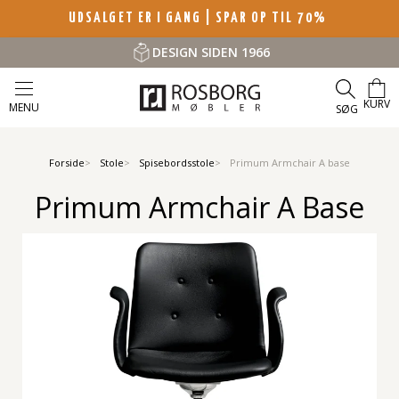
UDSALGET ER I GANG | SPAR OP TIL 70%
DESIGN SIDEN 1966
KURV
MENU
SØG
Forside
Stole
Spisebordsstole
Primum Armchair A base
Primum Armchair A Base