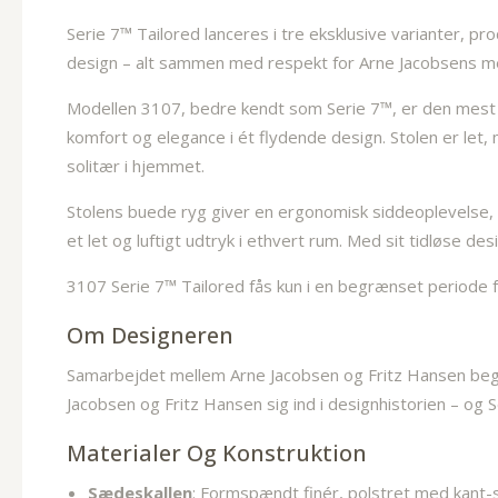
Serie 7™ Tailored lanceres i tre eksklusive varianter, 
design – alt sammen med respekt for Arne Jacobsens m
Modellen 3107, bedre kendt som Serie 7™, er den mest p
komfort og elegance i ét flydende design. Stolen er let,
solitær i hjemmet.
Stolens buede ryg giver en ergonomisk siddeoplevelse, 
et let og luftigt udtryk i ethvert rum. Med sit tidløse des
3107 Serie 7™ Tailored fås kun i en begrænset periode f
Om Designeren
Samarbejdet mellem Arne Jacobsen og Fritz Hansen b
Jacobsen og Fritz Hansen sig ind i designhistorien – og 
Materialer Og Konstruktion
Sædeskallen
: Formspændt finér, polstret med kant-s