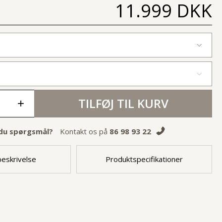
11.999 DKK
TILFØJ TIL KURV
+
du spørgsmål?
Kontakt os på
86 98 93 22
eskrivelse
Produktspecifikationer