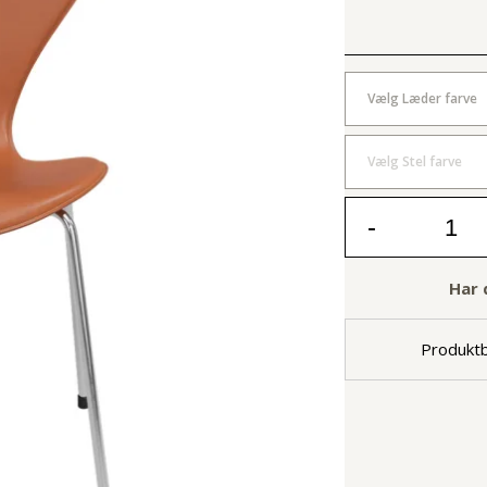
Vælg Læder farve
Vælg Stel farve
-
Har 
Produktb