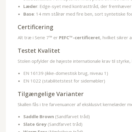
Læder
: Edge-syet med kontrasttråd, der fremhæve
Base
: 14 mm stålrør med fire ben, sort syntetiske fo
Certificering
Alt træ i Serie 7™ er
PEFC™-certificeret
, hvilket sikrer
Testet Kvalitet
Stolen opfylder de højeste internationale krav til styrke
EN 16139 (ikke-domestisk brug, niveau 1)
EN 1022 (stabilitetstest for sidemøbler)
Tilgængelige Varianter
Skallen fås i tre farvenuancer af eksklusivt kernelæder 
Saddle Brown
(Sandfarvet tråd)
Slate Grey
(Sandfarvet tråd)
Warm Ecru
(Mørkebrun tråd)