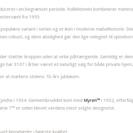
produceret i en begrænset periode. Kollektionen kombinerer materi
esterværk fra 1955.
opulære variant i serien og et ikon i moderne møbelhistorie. De
 men robust, og dens alsidighed gør den lige velegnet til spisebor
der støtter kroppen uden at virke påtrængende. Samtidig er dens 
ign har 3107 i årtier været et naturligt valg for både private hjem,
or at markere stolens 70-års jubilæum.
egyndte i 1934. Gennembruddet kom med
Myren™
i 1952, efterfu
Serie 7™ er siden blevet verdens mest solgte designstol.
yet kernelæder i højeste kvalitet.