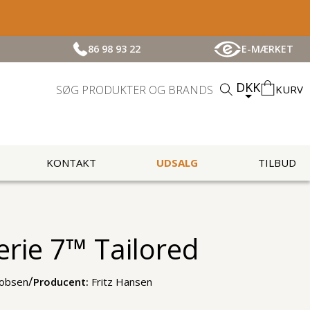
86 98 93 22
E-MÆRKET
DKK
KURV
KONTAKT
UDSALG
TILBUD
erie 7™ Tailored
/
cobsen
Producent:
Fritz Hansen