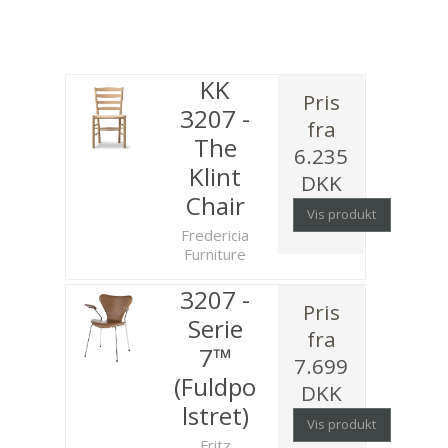
KK
Pris
3207 -
fra
The
6.235
Klint
DKK
Chair
Vis produkt
Fredericia
Furniture
3207 -
Pris
Serie
fra
7™
7.699
(Fuldpo
DKK
lstret)
Vis produkt
Fritz