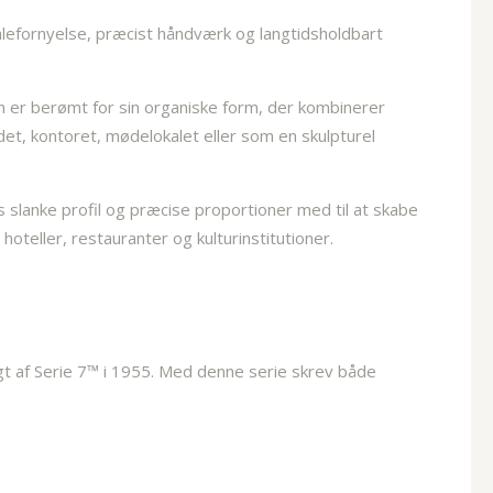
alefornyelse, præcist håndværk og langtidsholdbart
n er berømt for sin organiske form, der kombinerer
det, kontoret, mødelokalet eller som en skulpturel
slanke profil og præcise proportioner med til at skabe
 hoteller, restauranter og kulturinstitutioner.
lgt af Serie 7™ i 1955. Med denne serie skrev både