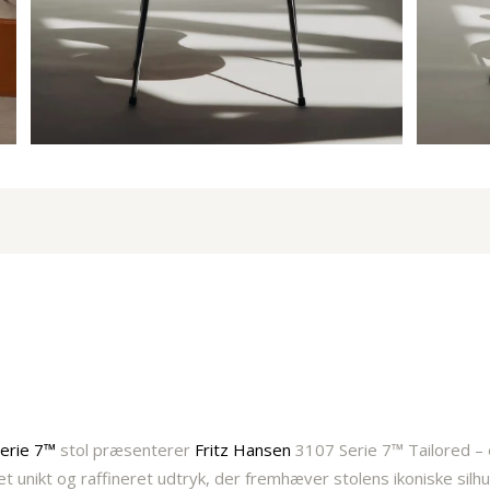
erie 7™
stol præsenterer
Fritz Hansen
3107 Serie 7™ Tailored – e
 unikt og raffineret udtryk, der fremhæver stolens ikoniske silhu