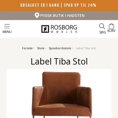
UDSALGET ER I GANG | SPAR OP TIL 70%
FYSISK BUTIK I HADSTEN
KURV
MENU
SØG
Forside
Stole
Spisebordsstole
Label Tiba stol
Label Tiba Stol