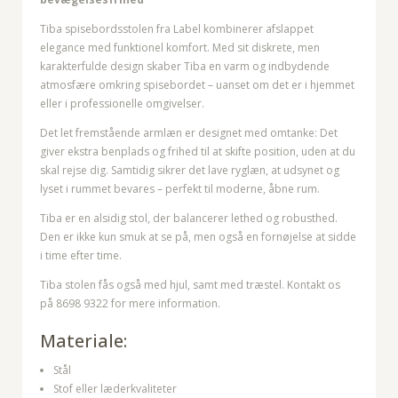
Tiba spisebordsstolen fra Label kombinerer afslappet
elegance med funktionel komfort. Med sit diskrete, men
karakterfulde design skaber Tiba en varm og indbydende
atmosfære omkring spisebordet – uanset om det er i hjemmet
eller i professionelle omgivelser.
Det let fremstående armlæn er designet med omtanke: Det
giver ekstra benplads og frihed til at skifte position, uden at du
skal rejse dig. Samtidig sikrer det lave ryglæn, at udsynet og
lyset i rummet bevares – perfekt til moderne, åbne rum.
Tiba er en alsidig stol, der balancerer lethed og robusthed.
Den er ikke kun smuk at se på, men også en fornøjelse at sidde
i time efter time.
Tiba stolen fås også med hjul, samt med træstel. Kontakt os
på 8698 9322 for mere information.
Materiale:
Stål
Stof eller læderkvaliteter