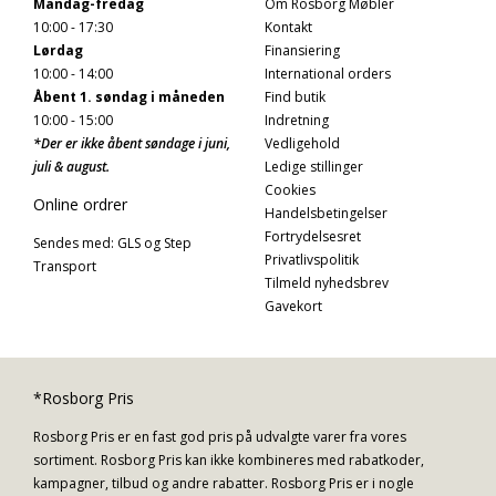
Mandag-fredag
Om Rosborg Møbler
10:00 - 17:30
Kontakt
Lørdag
Finansiering
10:00 - 14:00
International orders
Åbent 1. søndag i måneden
Find butik
10:00 - 15:00
Indretning
*Der er ikke åbent søndage i juni,
Vedligehold
juli & august.
Ledige stillinger
Cookies
Online ordrer
Handelsbetingelser
Fortrydelsesret
Sendes med: GLS og Step
Privatlivspolitik
Transport
Tilmeld nyhedsbrev
Gavekort
*Rosborg Pris
Rosborg Pris er en fast god pris på udvalgte varer fra vores
sortiment. Rosborg Pris kan ikke kombineres med rabatkoder,
kampagner, tilbud og andre rabatter. Rosborg Pris er i nogle