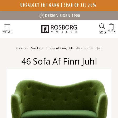
UDSALGET ER I GANG | SPAR OP TIL 70%
DESIGN SIDEN 1966
KURV
MENU
SØG
Forside
Mærker
House of Finn Juhl
46 sofa af Finn Juhl
46 Sofa Af Finn Juhl