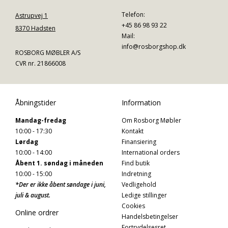
Telefon:
Astrupvej 1
+45 86 98 93 22
8370 Hadsten
Mail:
info@rosborgshop.dk
ROSBORG MØBLER A/S
CVR nr. 21866008
Åbningstider
Information
Mandag-fredag
Om Rosborg Møbler
10:00 - 17:30
Kontakt
Lørdag
Finansiering
10:00 - 14:00
International orders
Åbent 1. søndag i måneden
Find butik
10:00 - 15:00
Indretning
*Der er ikke åbent søndage i juni,
Vedligehold
juli & august.
Ledige stillinger
Cookies
Online ordrer
Handelsbetingelser
Fortrydelsesret