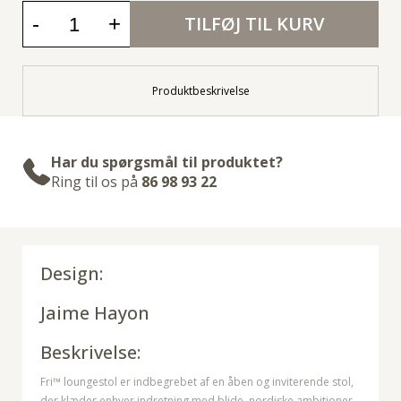
-
+
TILFØJ TIL KURV
Produktbeskrivelse
Har du spørgsmål til produktet?
Ring til os på
86 98 93 22
Design:
Jaime Hayon
Beskrivelse:
Fri™ loungestol er indbegrebet af en åben og inviterende stol,
der klæder enhver indretning med blide, nordiske ambitioner.