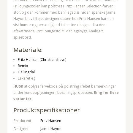
Fri loungestolen kan polstres i Fritz Hansen Selection-farver i
stof, og den kommer med ben i egetræ. Siden spanske Jaime
Hayon blev tilføjet designerstaben hos Fritz Hansen har han
vist humor og personlighed i alle sine designs - fra den
afskærmede Ro™ loungestol til det legesyge Analog™
spisebord.
Materiale:
Fritz Hansen (Christianshavn)
Remix
Hallingdal
Lakeret eg
HUSK
at oplyse farvekode på polstring i feltet bemærkninger
under kundeoplysninger i bestillingsprocessen.
Ring for flere
varianter.
Produktspecifikationer
Producent
Fritz Hansen
Designer
Jaime Hayon