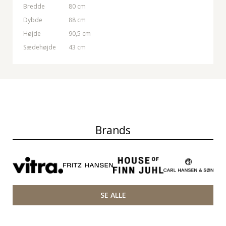
Bredde
80 cm
Dybde
88 cm
Højde
90,5 cm
Sædehøjde
43 cm
Brands
SE ALLE