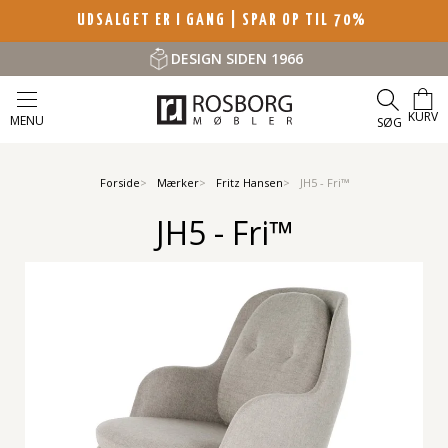
UDSALGET ER I GANG | SPAR OP TIL 70%
DESIGN SIDEN 1966
KURV
MENU
SØG
Forside
Mærker
Fritz Hansen
JH5 - Fri™
JH5 - Fri™