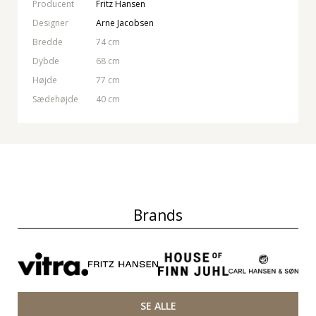
Producent
Fritz Hansen
Designer
Arne Jacobsen
Bredde
74 cm
Dybde
68 cm
Højde
77 cm
Sædehøjde
40 cm
Brands
SE ALLE