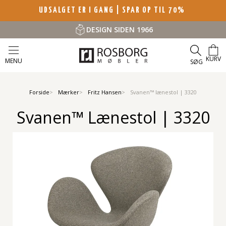
UDSALGET ER I GANG | SPAR OP TIL 70%
DESIGN SIDEN 1966
KURV
MENU
SØG
Forside
Mærker
Fritz Hansen
Svanen™ lænestol | 3320
Svanen™ Lænestol | 3320