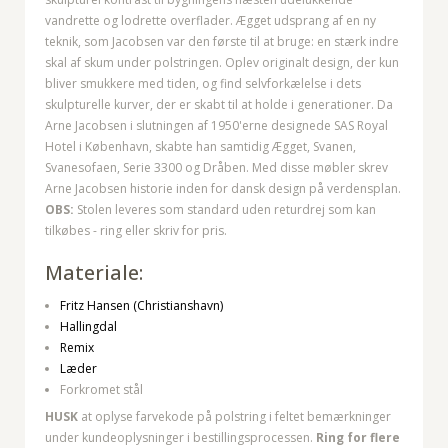
vandrette og lodrette overflader. Ægget udsprang af en ny
teknik, som Jacobsen var den første til at bruge: en stærk indre
skal af skum under polstringen. Oplev originalt design, der kun
bliver smukkere med tiden, og find selvforkælelse i dets
skulpturelle kurver, der er skabt til at holde i generationer. Da
Arne Jacobsen i slutningen af 1950'erne designede SAS Royal
Hotel i København, skabte han samtidig Ægget, Svanen,
Svanesofaen, Serie 3300 og Dråben. Med disse møbler skrev
Arne Jacobsen historie inden for dansk design på verdensplan.
OBS:
Stolen leveres som standard uden returdrej som kan
tilkøbes - ring eller skriv for pris.
Materiale:
Fritz Hansen (Christianshavn)
Hallingdal
Remix
Læder
Forkromet stål
HUSK
at oplyse farvekode på polstring i feltet bemærkninger
under kundeoplysninger i bestillingsprocessen.
Ring for flere