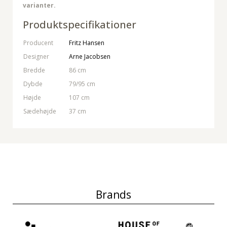
varianter.
Produktspecifikationer
Producent
Fritz Hansen
Designer
Arne Jacobsen
Bredde
86 cm
Dybde
79/95 cm
Højde
107 cm
Sædehøjde
37 cm
Brands