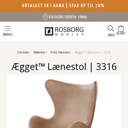
UDSALGET ER I GANG | SPAR OP TIL 70%
DESIGN SIDEN 1966
KURV
MENU
SØG
Forside
Mærker
Fritz Hansen
Ægget™ lænestol | 3316
Ægget™ Lænestol | 3316