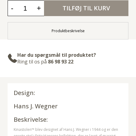
-
+
TILFØJ TIL KURV
Produktbeskrivelse
Har du spørgsmål til produktet?
Ring til os på
86 98 93 22
Design:
Hans J. Wegner
Beskrivelse:
Kinastolen™ blev designet af Hans J. Wegner i 1944 og er den
eneste stol i Fritz Hansens kollektion, der er lavet af massivt