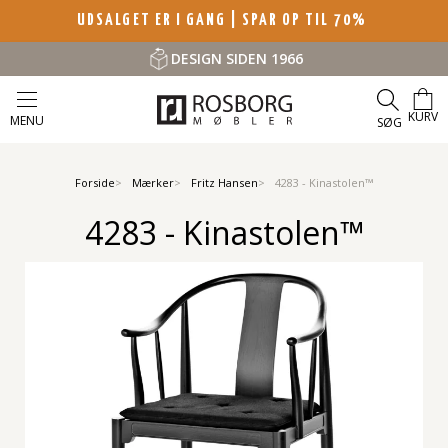
UDSALGET ER I GANG | SPAR OP TIL 70%
DESIGN SIDEN 1966
KURV
MENU
SØG
Forside
Mærker
Fritz Hansen
4283 - Kinastolen™
4283 - Kinastolen™