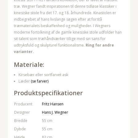
træ. Wegner fandt inspirationen til denne tidløse klassiker i
kinesiske stole fra det 17. og 18. århundrede. Kinastolen er
indbegrebet af hans livslange søgen efter at forstå
træmaterialets beskaffenhed og muligheder. I Wegners
moderne fortolkning af de gamle kinesiske stole udfolder han
sit talent som træhåndværker tillige med sin sans for
udtryksfuld og skulpturel funktionalisme.
Ring for andre
varianter.
Materiale:
Kirsebær eller sortfarvet ask
Læder
(se farver)
Produktspecifikationer
Producent
Fritz Hansen
Designer
Hans J. Wegner
Bredde
55 cm
Dybde
55 cm
Højde
82 cm