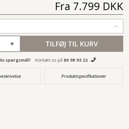
Fra
7.799 DKK
TILFØJ TIL KURV
+
du spørgsmål?
Kontakt os på
86 98 93 22
eskrivelse
Produktspecifikationer