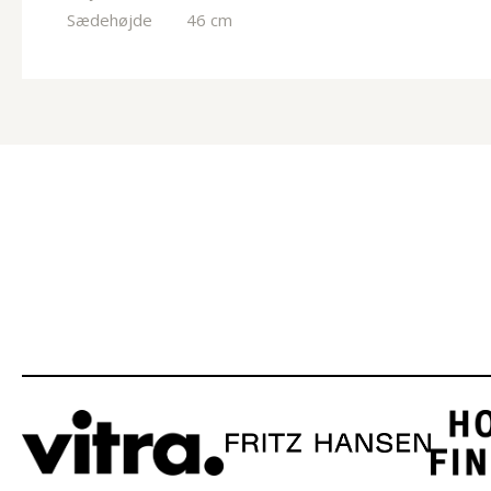
Sædehøjde
46 cm