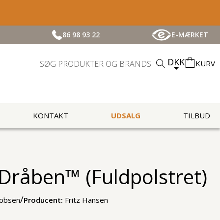
86 98 93 22
E-MÆRKET
DKK
KURV
KONTAKT
UDSALG
TILBUD
 Dråben™ (Fuldpolstret)
/
cobsen
Producent:
Fritz Hansen