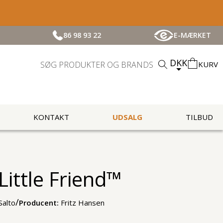
86 98 93 22
E-MÆRKET
DKK
KURV
KONTAKT
UDSALG
TILBUD
Little Friend™
/
Salto
Producent:
Fritz Hansen