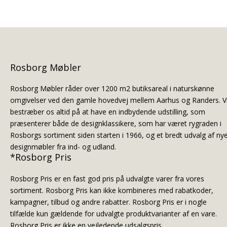
Rosborg Møbler
Rosborg Møbler råder over 1200 m2 butiksareal i naturskønne
omgivelser ved den gamle hovedvej mellem Aarhus og Randers. V
bestræber os altid på at have en indbydende udstilling, som
præsenterer både de designklassikere, som har været rygraden i
Rosborgs sortiment siden starten i 1966, og et bredt udvalg af ny
designmøbler fra ind- og udland.
*Rosborg Pris
Rosborg Pris er en fast god pris på udvalgte varer fra vores
sortiment. Rosborg Pris kan ikke kombineres med rabatkoder,
kampagner, tilbud og andre rabatter. Rosborg Pris er i nogle
tilfælde kun gældende for udvalgte produktvarianter af en vare.
Rosborg Pris er ikke en vejledende udsalgspris.