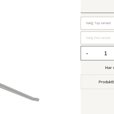
Vælg Top variant
Vælg Stel variant
-
Har 
Produktb