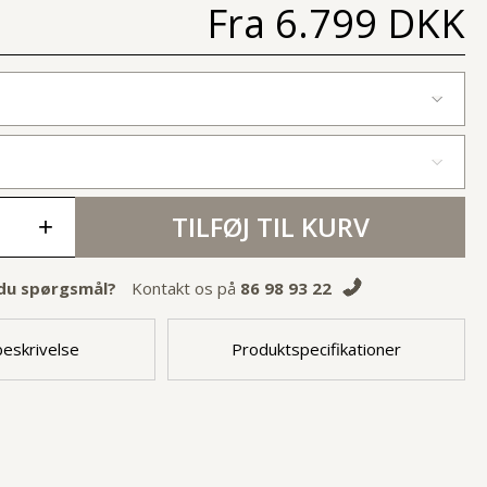
Fra
6.799 DKK
TILFØJ TIL KURV
+
du spørgsmål?
Kontakt os på
86 98 93 22
eskrivelse
Produktspecifikationer