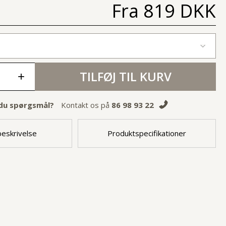
Fra
819 DKK
TILFØJ TIL KURV
+
du spørgsmål?
Kontakt os på
86 98 93 22
eskrivelse
Produktspecifikationer