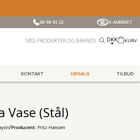
86 98 93 22
E-MÆRKET
DKK
KURV
KONTAKT
UDSALG
TILBUD
 Vase (stål)
/
ayon
Producent:
Fritz Hansen