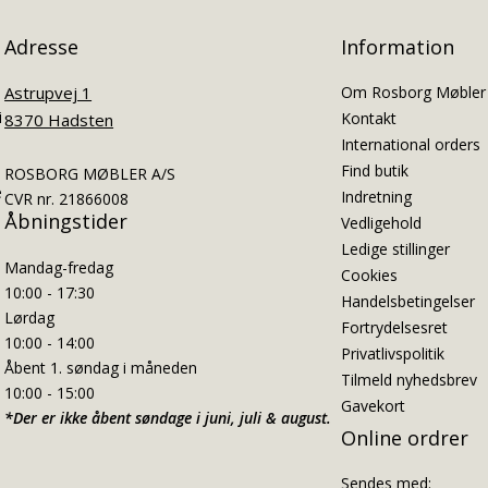
Adresse
Information
Astrupvej 1
Om Rosborg Møbler
i
Kontakt
8370 Hadsten
International orders
Find butik
ROSBORG MØBLER A/S
e
Indretning
CVR nr. 21866008
Åbningstider
Vedligehold
Ledige stillinger
Mandag-fredag
Cookies
10:00 - 17:30
Handelsbetingelser
Lørdag
Fortrydelsesret
10:00 - 14:00
Privatlivspolitik
Åbent 1. søndag i måneden
Tilmeld nyhedsbrev
10:00 - 15:00
Gavekort
*Der er ikke åbent søndage i juni, juli & august.
Online ordrer
Sendes med: