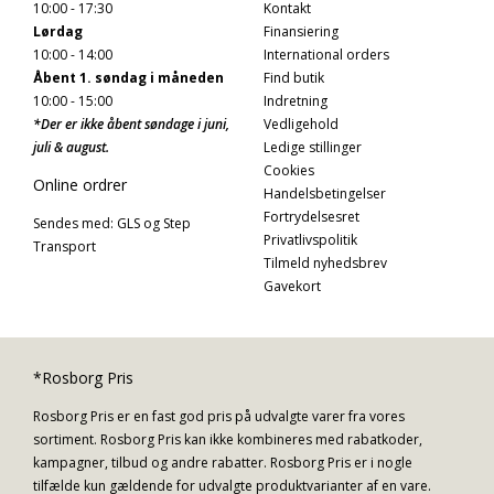
10:00 - 17:30
Kontakt
Lørdag
Finansiering
10:00 - 14:00
International orders
Åbent 1. søndag i måneden
Find butik
10:00 - 15:00
Indretning
*Der er ikke åbent søndage i juni,
Vedligehold
juli & august.
Ledige stillinger
Cookies
Online ordrer
Handelsbetingelser
Fortrydelsesret
Sendes med: GLS og Step
Privatlivspolitik
Transport
Tilmeld nyhedsbrev
Gavekort
*Rosborg Pris
Rosborg Pris er en fast god pris på udvalgte varer fra vores
sortiment. Rosborg Pris kan ikke kombineres med rabatkoder,
kampagner, tilbud og andre rabatter. Rosborg Pris er i nogle
tilfælde kun gældende for udvalgte produktvarianter af en vare.