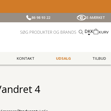
86 98 93 22
E-MÆRKET
DKK
KURV
KONTAKT
UDSALG
TILBUD
andret 4
/
& Sørensen
Producent:
LoCa