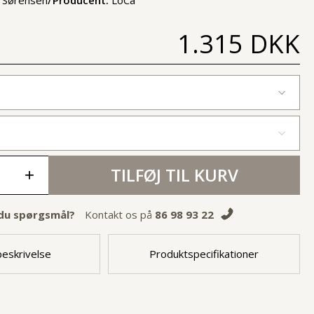
1.315 DKK
TILFØJ TIL KURV
+
du spørgsmål?
Kontakt os på
86 98 93 22
eskrivelse
Produktspecifikationer