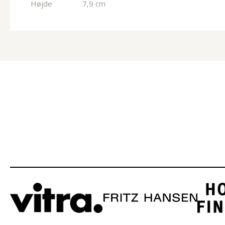
Højde
7,9 cm