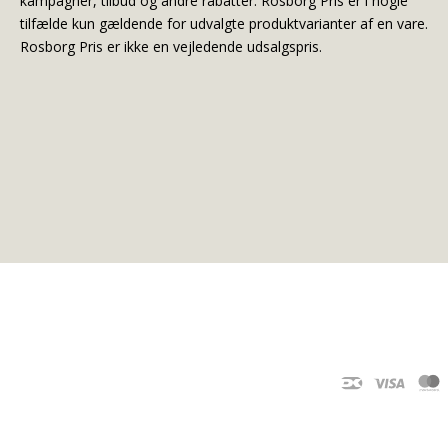
kampagner, tilbud og andre rabatter. Rosborg Pris er i nogle
tilfælde kun gældende for udvalgte produktvarianter af en vare.
Rosborg Pris er ikke en vejledende udsalgspris.