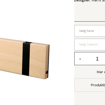
Vælg Farve
Vælg Træsort
-
Har 
Produktb