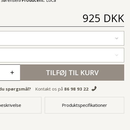
925 DKK
TILFØJ TIL KURV
+
du spørgsmål?
Kontakt os på
86 98 93 22
eskrivelse
Produktspecifikationer