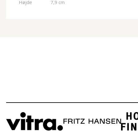
Højde
7,9 cm