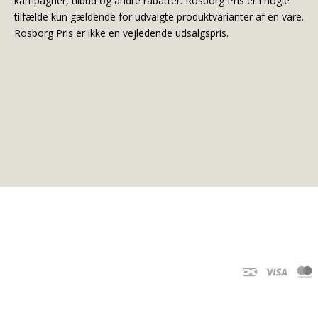
kampagner, tilbud og andre rabatter. Rosborg Pris er i nogle
tilfælde kun gældende for udvalgte produktvarianter af en vare.
Rosborg Pris er ikke en vejledende udsalgspris.