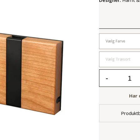
Vælg Farve
Vælg Træsort
-
Har 
Produktb