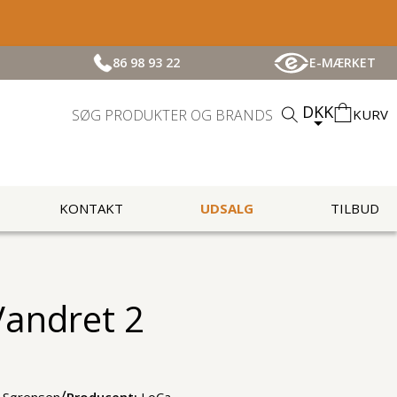
86 98 93 22
E-MÆRKET
DKK
KURV
KONTAKT
UDSALG
TILBUD
andret 2
/
& Sørensen
Producent:
LoCa