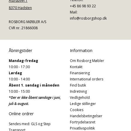
Astrupvej 1
+45 86 98 93 22
8370 Hadsten
Mail:
info@rosborgshop.dk
ROSBORG MØBLER A/S
CVR nr. 21866008
Åbningstider
Information
Mandag-fredag
Om Rosborg Møbler
10:00 - 17:30
Kontakt
Lørdag
Finansiering
10:00 - 14:00
International orders
Åbent 1. søndag i måneden
Find butik
10:00 - 15:00
Indretning
*Der er ikke åbent søndage i juni,
Vedligehold
juli & august.
Ledige stillinger
Cookies
Online ordrer
Handelsbetingelser
Fortrydelsesret
Sendes med: GLS og Step
Privatlivspolitik
Transport