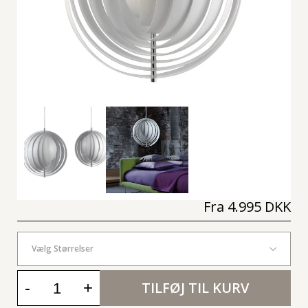
Fra
4.995 DKK
Vælg Størrelser
-
+
TILFØJ TIL KURV