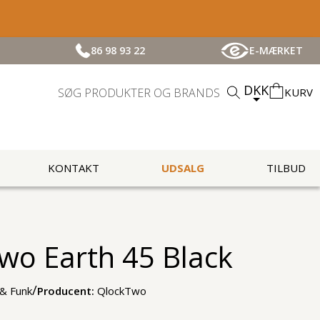
86 98 93 22
E-MÆRKET
DKK
KURV
KONTAKT
UDSALG
TILBUD
wo Earth 45 Black
/
 & Funk
Producent:
QlockTwo