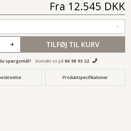
Fra
12.545 DKK
TILFØJ TIL KURV
+
du spørgsmål?
Kontakt os på
86 98 93 22
eskrivelse
Produktspecifikationer