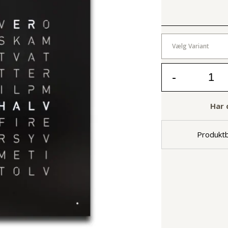
Vælg Variant
-
Har 
Produktb