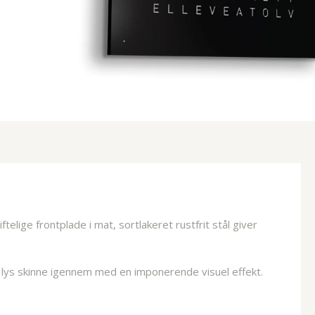
ige frontplade i mat, sortlakeret rustfrit stål giver
lys skinne igennem med en imponerende visuel effekt.