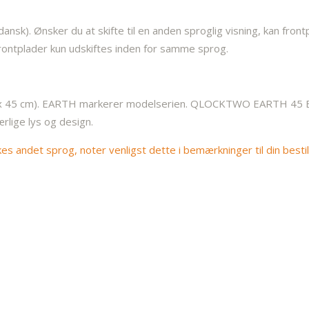
ansk). Ønsker du at skifte til en anden sproglig visning, kan fr
rontplader kun udskiftes inden for samme sprog.
5 x 45 cm). EARTH markerer modelserien. QLOCKTWO EARTH 45 Bl
rlige lys og design.
 andet sprog, noter venligst dette i bemærkninger til din bestill