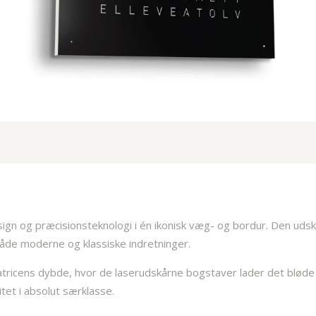
g præcisionsteknologi i én ikonisk væg- og bordur. Den udskiftel
 både moderne og klassiske indretninger.
icens dybde, hvor de laserudskårne bogstaver lader det bløde 
tet i absolut særklasse.