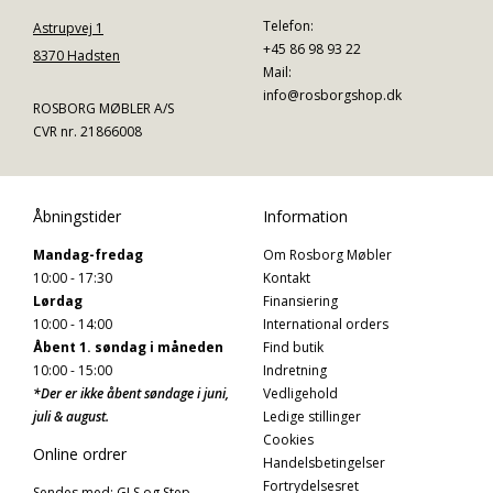
Telefon:
Astrupvej 1
+45 86 98 93 22
8370 Hadsten
Mail:
info@rosborgshop.dk
ROSBORG MØBLER A/S
CVR nr. 21866008
Åbningstider
Information
Mandag-fredag
Om Rosborg Møbler
10:00 - 17:30
Kontakt
Lørdag
Finansiering
10:00 - 14:00
International orders
Åbent 1. søndag i måneden
Find butik
10:00 - 15:00
Indretning
*Der er ikke åbent søndage i juni,
Vedligehold
juli & august.
Ledige stillinger
Cookies
Online ordrer
Handelsbetingelser
Fortrydelsesret
Sendes med: GLS og Step