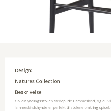
Design:
Natures Collection
Beskrivelse:
Giv din yndlingsstol en sædepude i lammeskind, og du vil
lammeskindshynde er perfekt til stolene omkring spisebo