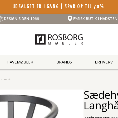
UDSALGET ER I GANG | SPAR OP TIL 70%
DESIGN SIDEN 1966
FYSISK BUTIK I HADSTEN
HAVEMØBLER
BRANDS
ERHVERV
ammeskind
Sædehy
Langh
Designer:
Natures 