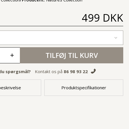
499 DKK
TILFØJ TIL KURV
+
du spørgsmål?
Kontakt os på
86 98 93 22
eskrivelse
Produktspecifikationer