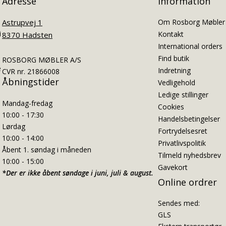
Adresse
Information
Astrupvej 1
Om Rosborg Møbler
i
Kontakt
8370 Hadsten
International orders
Find butik
ROSBORG MØBLER A/S
e
Indretning
CVR nr. 21866008
Åbningstider
Vedligehold
Ledige stillinger
Mandag-fredag
Cookies
10:00 - 17:30
Handelsbetingelser
Lørdag
Fortrydelsesret
10:00 - 14:00
Privatlivspolitik
Åbent 1. søndag i måneden
Tilmeld nyhedsbrev
10:00 - 15:00
Gavekort
*Der er ikke åbent søndage i juni, juli & august.
Online ordrer
Sendes med:
GLS