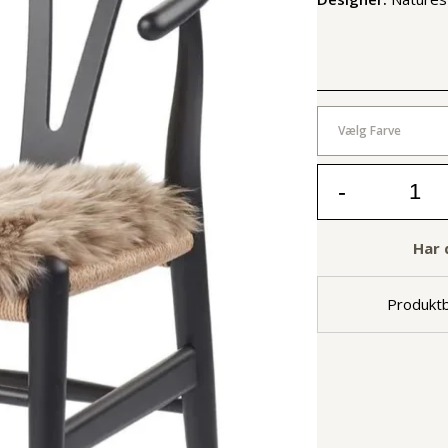
Vælg Farve
-
Har 
Produktb