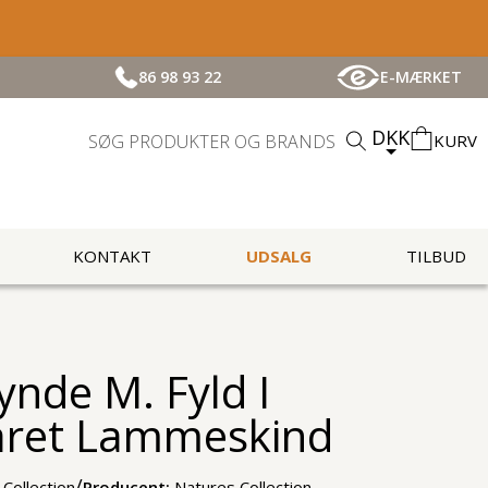
86 98 93 22
E-MÆRKET
DKK
KURV
KONTAKT
UDSALG
TILBUD
nde M. Fyld I
året Lammeskind
/
Collection
Producent:
Natures Collection