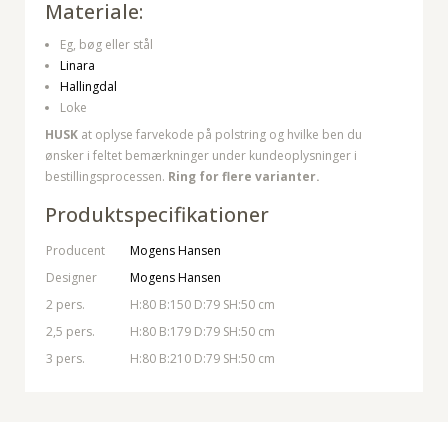
Materiale:
Eg, bøg eller stål
Linara
Hallingdal
Loke
HUSK
at oplyse farvekode på polstring og hvilke ben du
ønsker i feltet bemærkninger under kundeoplysninger i
bestillingsprocessen.
Ring for flere varianter.
Produktspecifikationer
Producent
Mogens Hansen
Designer
Mogens Hansen
2 pers.
H:80 B:150 D:79 SH:50 cm
2,5 pers.
H:80 B:179 D:79 SH:50 cm
3 pers.
H:80 B:210 D:79 SH:50 cm