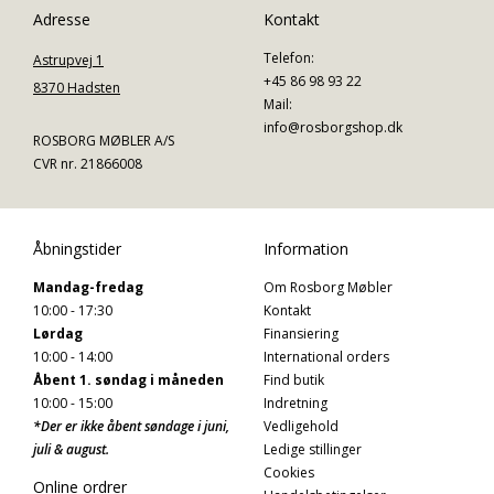
Adresse
Kontakt
Telefon:
Astrupvej 1
+45 86 98 93 22
8370 Hadsten
Mail:
info@rosborgshop.dk
ROSBORG MØBLER A/S
CVR nr. 21866008
Åbningstider
Information
Mandag-fredag
Om Rosborg Møbler
10:00 - 17:30
Kontakt
Lørdag
Finansiering
10:00 - 14:00
International orders
Åbent 1. søndag i måneden
Find butik
10:00 - 15:00
Indretning
*Der er ikke åbent søndage i juni,
Vedligehold
juli & august.
Ledige stillinger
Cookies
Online ordrer