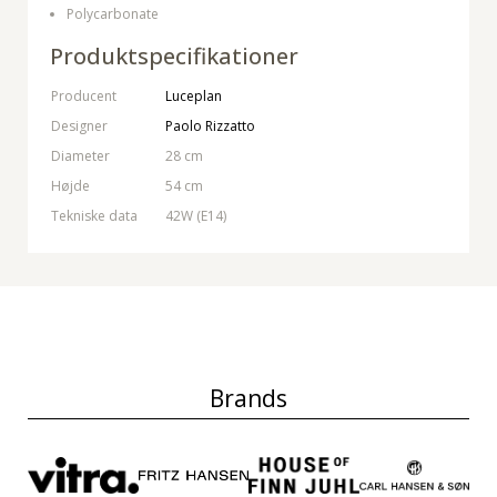
Polycarbonate
Produktspecifikationer
Producent
Luceplan
Designer
Paolo Rizzatto
Diameter
28 cm
Højde
54 cm
Tekniske data
42W (E14)
Brands