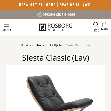
UDSALGET ER I GANG | SPAR OP TIL 70%
DESIGN SIDEN 1966
KURV
MENU
SØG
Forside
Mærker
LK Hjelle
Siesta Classic (Lav)
Siesta Classic (Lav)