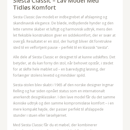
Siesta Classic – Lav Model Med
Tidløs Komfort
Siesta Classic (lav model) er indbegrebet af afslapning og
skandinavisk elegance. De bløde, indbydende hynder og den
lette ramme skaber et luftigt og harmonisk udtryk, mens den
let fleksible konstruktion giver en siddekomfort, der er svær at
overgå. Resultatet er en stol, der hurtigt bliver dit foretrukne
sted til en velfortjent pause – perfekt til en klassisk “siesta”.
Alle dele af Siesta Classic er designet til at kunne udskiftes. Det
betyder, at du kan forny din stol, når behovet opstår, i stedet
for at skifte hele møblet ud – en bæredygtig løsning, der
forlænger stolens levetid og mindsker spild.
Siesta-stolen blev skabt i 1965 af den norske designer Ingmar
Relling og har siden opnået status som en internationalt
anerkendt designklassiker. I den lave model får du det samme
ikoniske udtryk og den samme kompromisløse komfort – i en
mere kompakt højde, der passer perfekt til afslappede
stunder i stuen eller læsehjørnet.
Med Siesta Classic får du et møbel, der kombinerer