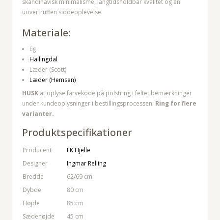
skandinavisk minimalisme, langtidsholdbar kvalitet og en
uovertruffen siddeoplevelse.
Materiale:
Eg
Hallingdal
Læder (Scott)
Læder (Hemsen)
HUSK
at oplyse farvekode på polstring i feltet bemærkninger
under kundeoplysninger i bestillingsprocessen.
Ring for flere
varianter.
Produktspecifikationer
Producent
LK Hjelle
Designer
Ingmar Relling
Bredde
62/69 cm
Dybde
80 cm
Højde
85 cm
Sædehøjde
45 cm