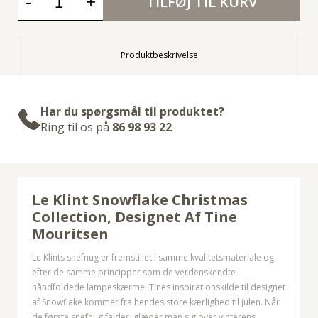
-
+
TILFØJ TIL KURV
Produktbeskrivelse
Har du spørgsmål til produktet?
Ring til os på
86 98 93 22
Le Klint Snowflake Christmas
Collection, Designet Af
Tine
Mouritsen
Le Klints snefnug er fremstillet i samme kvalitetsmateriale og
efter de samme principper som de verdenskendte
håndfoldede lampeskærme. Tines inspirationskilde til designet
af Snowflake kommer fra hendes store kærlighed til julen. Når
de første snefnug falder, glæder man sig over vinterens