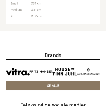
Small
Ø37 cm
Medium
Ø43 cm
XL
Ø: 75 cm.
Brands
SE ALLE
Følg os på de sociale medier