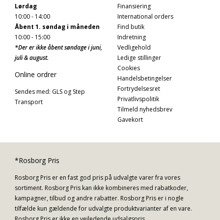
Lørdag
Finansiering
10:00 - 14:00
International orders
Åbent 1. søndag i måneden
Find butik
10:00 - 15:00
Indretning
*Der er ikke åbent søndage i juni,
Vedligehold
juli & august.
Ledige stillinger
Cookies
Online ordrer
Handelsbetingelser
Fortrydelsesret
Sendes med: GLS og Step
Privatlivspolitik
Transport
Tilmeld nyhedsbrev
Gavekort
*Rosborg Pris
Rosborg Pris er en fast god pris på udvalgte varer fra vores
sortiment. Rosborg Pris kan ikke kombineres med rabatkoder,
kampagner, tilbud og andre rabatter. Rosborg Pris er i nogle
tilfælde kun gældende for udvalgte produktvarianter af en vare.
Rosborg Pris er ikke en vejledende udsalgspris.