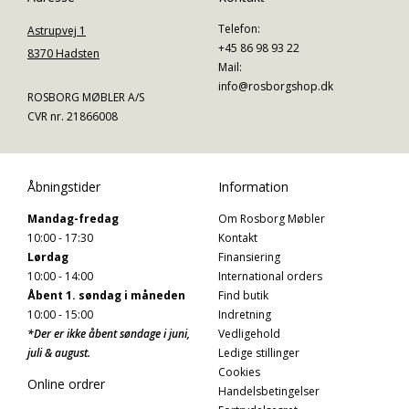
Telefon:
Astrupvej 1
+45 86 98 93 22
8370 Hadsten
Mail:
info@rosborgshop.dk
ROSBORG MØBLER A/S
CVR nr. 21866008
Åbningstider
Information
Mandag-fredag
Om Rosborg Møbler
10:00 - 17:30
Kontakt
Lørdag
Finansiering
10:00 - 14:00
International orders
Åbent 1. søndag i måneden
Find butik
10:00 - 15:00
Indretning
*Der er ikke åbent søndage i juni,
Vedligehold
juli & august.
Ledige stillinger
Cookies
Online ordrer
Handelsbetingelser