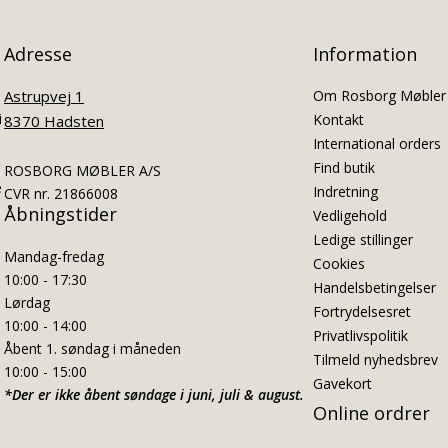
Adresse
Information
Astrupvej 1
Om Rosborg Møbler
i
Kontakt
8370 Hadsten
International orders
Find butik
ROSBORG MØBLER A/S
e
Indretning
CVR nr. 21866008
Åbningstider
Vedligehold
Ledige stillinger
Mandag-fredag
Cookies
10:00 - 17:30
Handelsbetingelser
Lørdag
Fortrydelsesret
10:00 - 14:00
Privatlivspolitik
Åbent 1. søndag i måneden
Tilmeld nyhedsbrev
10:00 - 15:00
Gavekort
*Der er ikke åbent søndage i juni, juli & august.
Online ordrer