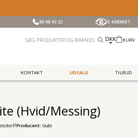
86 98 93 22
E-MÆRKET
DKK
KURV
KONTAKT
UDSALG
TILBUD
ite (Hvid/Messing)
/
eisdorf
Producent:
Gubi