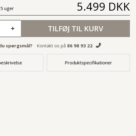
5.499 DKK
-5 uger
TILFØJ TIL KURV
+
du spørgsmål?
Kontakt os på
86 98 93 22
eskrivelse
Produktspecifikationer