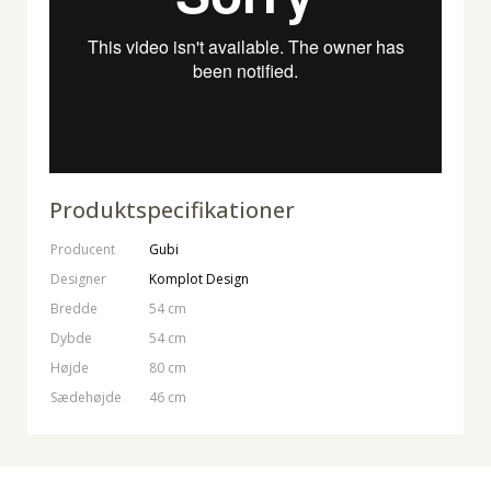
Produktspecifikationer
Producent
Gubi
Designer
Komplot Design
Bredde
54 cm
Dybde
54 cm
Højde
80 cm
Sædehøjde
46 cm