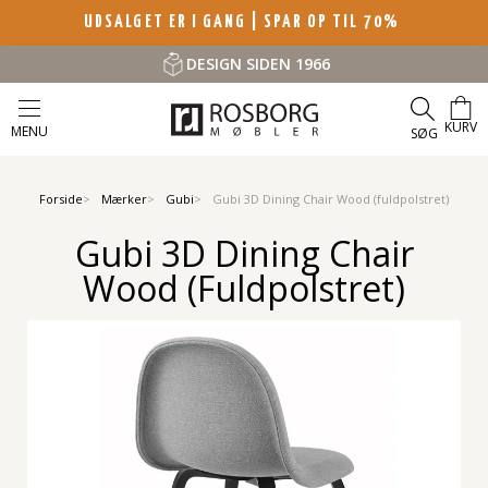
UDSALGET ER I GANG | SPAR OP TIL 70%
DESIGN SIDEN 1966
KURV
MENU
SØG
Forside
Mærker
Gubi
Gubi 3D Dining Chair Wood (fuldpolstret)
Gubi 3D Dining Chair
Wood (fuldpolstret)