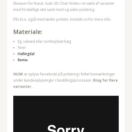
Museum for Kunst. Gubi 3D Chair findes i et væld af varianter
med forskellige stel samt med og uden polstring.
Fås bl.a. også med læder polster, kontakt os for mere info.
Materiale:
Eg, valnød eller sortbejdset bøg
Finer
Hallingdal
Remix
HUSK
at oplyse farvekode på polstring i feltet bemærkninger
under kundeoplysninger i bestillingsprocessen.
Ring for flere
varianter.