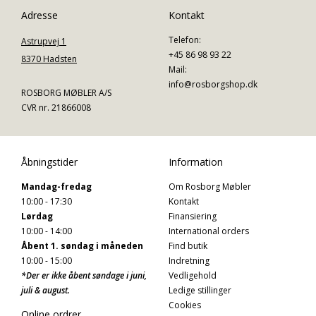
Adresse
Kontakt
Telefon:
Astrupvej 1
+45 86 98 93 22
8370 Hadsten
Mail:
info@rosborgshop.dk
ROSBORG MØBLER A/S
CVR nr. 21866008
Åbningstider
Information
Mandag-fredag
Om Rosborg Møbler
10:00 - 17:30
Kontakt
Lørdag
Finansiering
10:00 - 14:00
International orders
Åbent 1. søndag i måneden
Find butik
10:00 - 15:00
Indretning
*Der er ikke åbent søndage i juni,
Vedligehold
juli & august.
Ledige stillinger
Cookies
Online ordrer