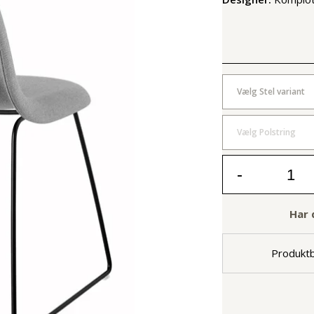
Vælg Stel variant
Vælg Polstring
-
Har 
Produktb