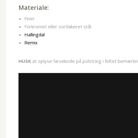
Materiale:
Finer
Forkromet eller sortlakeret stål
Hallingdal
Remix
HUSK
at oplyse farvekode på polstring i feltet bemærkn