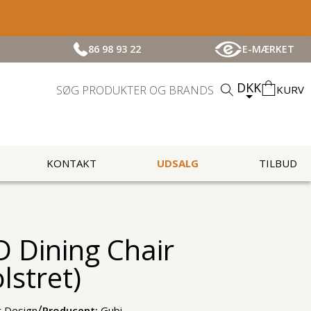
86 98 93 22
E-MÆRKET
DKK
KURV
KONTAKT
UDSALG
TILBUD
D Dining Chair
lstret)
/
 Design
Producent:
Gubi