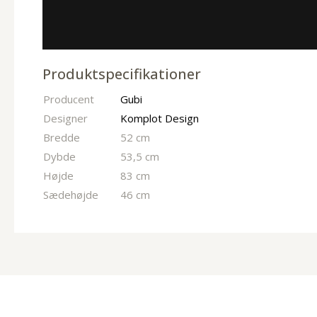
Produktspecifikationer
Producent
Gubi
Designer
Komplot Design
Bredde
52 cm
Dybde
53,5 cm
Højde
83 cm
Sædehøjde
46 cm