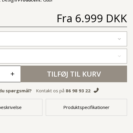
Fra
6.999 DKK
TILFØJ TIL KURV
+
du spørgsmål?
Kontakt os på
86 98 93 22
eskrivelse
Produktspecifikationer