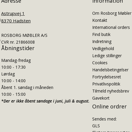
Adresse
Information
Astrupvej 1
Om Rosborg Møbler
i
Kontakt
8370 Hadsten
International orders
Find butik
ROSBORG MØBLER A/S
e
Indretning
CVR nr. 21866008
Åbningstider
Vedligehold
Ledige stillinger
Mandag-fredag
Cookies
10:00 - 17:30
Handelsbetingelser
Lørdag
Fortrydelsesret
10:00 - 14:00
Privatlivspolitik
Åbent 1. søndag i måneden
Tilmeld nyhedsbrev
10:00 - 15:00
Gavekort
*Der er ikke åbent søndage i juni, juli & august.
Online ordrer
Sendes med:
GLS