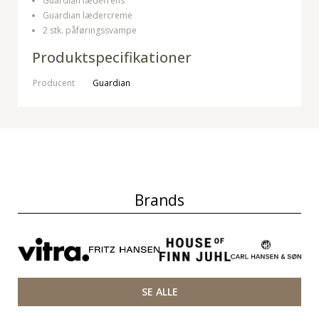
Guardian læderrens
Guardian lædercreme
2 stk. påføringssvampe
Produktspecifikationer
Producent
Guardian
Brands
SE ALLE