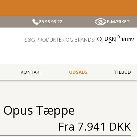
86 98 93 22
E-MÆRKET
DKK
KURV
KONTAKT
UDSALG
TILBUD
r Opus Tæppe
Fra
7.941 DKK