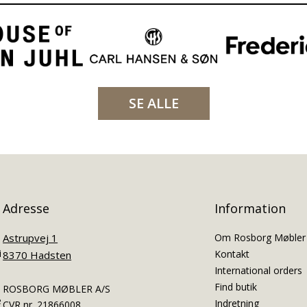
SE ALLE
Adresse
Information
Astrupvej 1
Om Rosborg Møbler
i
Kontakt
8370 Hadsten
International orders
Find butik
ROSBORG MØBLER A/S
e
Indretning
CVR nr. 21866008