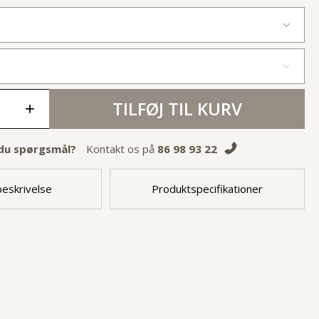
TILFØJ TIL KURV
+
du spørgsmål?
Kontakt os på
86 98 93 22
eskrivelse
Produktspecifikationer