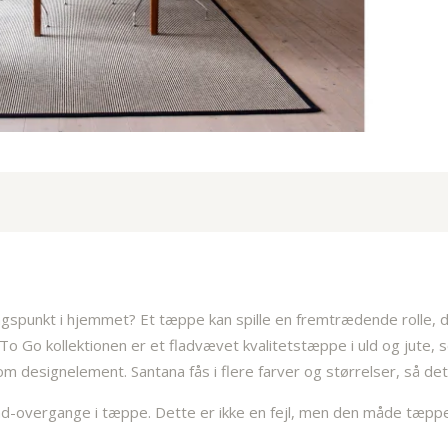
spunkt i hjemmet? Et tæppe kan spille en fremtrædende rolle, da
 Go kollektionen er et fladvævet kvalitetstæppe i uld og jute,
esignelement. Santana fås i flere farver og størrelser, så det p
-overgange i tæppe. Dette er ikke en fejl, men den måde tæppet