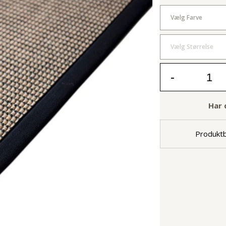
Vælg Farve
Vælg Størrelse
-
Har 
Produktb