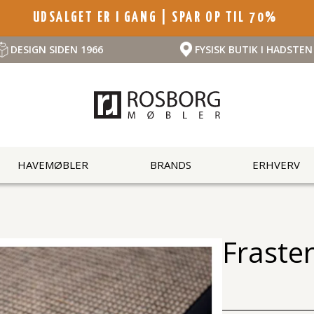
UDSALGET ER I GANG | SPAR OP TIL 70%
DESIGN SIDEN 1966
FYSISK BUTIK I HADSTEN
HAVEMØBLER
BRANDS
ERHVERV
Fraste