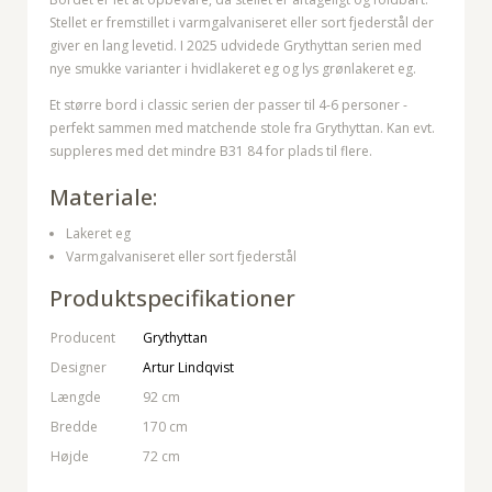
Stellet er fremstillet i varmgalvaniseret eller sort fjederstål der
giver en lang levetid. I 2025 udvidede Grythyttan serien med
nye smukke varianter i hvidlakeret eg og lys grønlakeret eg.
Et større bord i classic serien der passer til 4-6 personer -
perfekt sammen med matchende stole fra Grythyttan. Kan evt.
suppleres med det mindre B31 84 for plads til flere.
Materiale:
Lakeret eg
Varmgalvaniseret eller sort fjederstål
Produktspecifikationer
Producent
Grythyttan
Designer
Artur Lindqvist
Længde
92 cm
Bredde
170 cm
Højde
72 cm