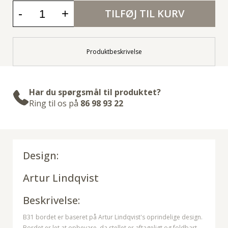
-
+
TILFØJ TIL KURV
Produktbeskrivelse
Har du spørgsmål til produktet?
Ring til os på
86 98 93 22
Design:
Artur Lindqvist
Beskrivelse:
B31 bordet er baseret på Artur Lindqvist's oprindelige design.
Bordet er let at opbevare, da stellet er aftageligt og foldbart.