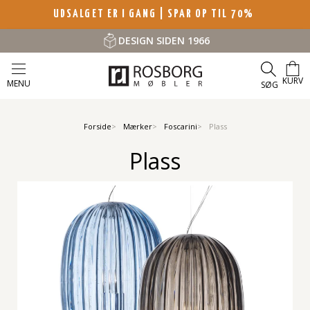
UDSALGET ER I GANG | SPAR OP TIL 70%
DESIGN SIDEN 1966
KURV
MENU
SØG
Forside
Mærker
Foscarini
Plass
Plass