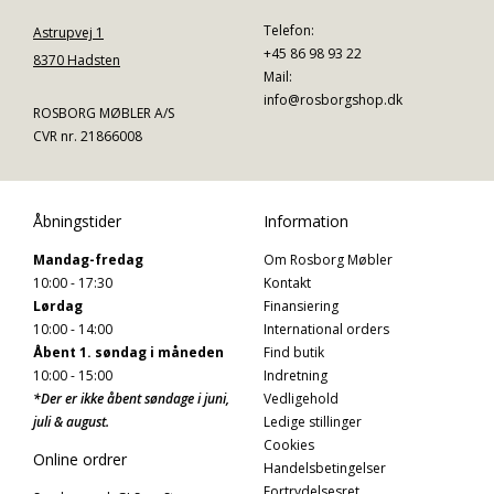
Telefon:
Astrupvej 1
+45 86 98 93 22
8370 Hadsten
Mail:
info@rosborgshop.dk
ROSBORG MØBLER A/S
CVR nr. 21866008
Åbningstider
Information
Mandag-fredag
Om Rosborg Møbler
10:00 - 17:30
Kontakt
Lørdag
Finansiering
10:00 - 14:00
International orders
Åbent 1. søndag i måneden
Find butik
10:00 - 15:00
Indretning
*Der er ikke åbent søndage i juni,
Vedligehold
juli & august.
Ledige stillinger
Cookies
Online ordrer
Handelsbetingelser
Fortrydelsesret