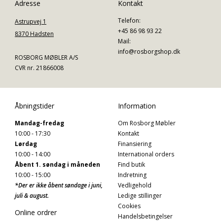
Adresse
Kontakt
Telefon:
Astrupvej 1
+45 86 98 93 22
8370 Hadsten
Mail:
info@rosborgshop.dk
ROSBORG MØBLER A/S
CVR nr. 21866008
Åbningstider
Information
Mandag-fredag
Om Rosborg Møbler
10:00 - 17:30
Kontakt
Lørdag
Finansiering
10:00 - 14:00
International orders
Åbent 1. søndag i måneden
Find butik
10:00 - 15:00
Indretning
*Der er ikke åbent søndage i juni,
Vedligehold
juli & august.
Ledige stillinger
Cookies
Online ordrer
Handelsbetingelser