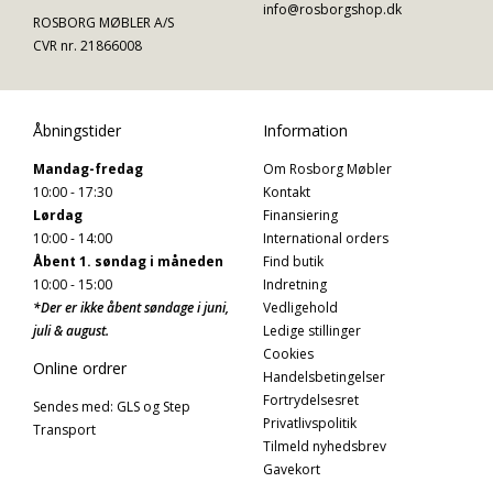
info@rosborgshop.dk
ROSBORG MØBLER A/S
CVR nr. 21866008
Åbningstider
Information
Mandag-fredag
Om Rosborg Møbler
10:00 - 17:30
Kontakt
Lørdag
Finansiering
10:00 - 14:00
International orders
Åbent 1. søndag i måneden
Find butik
10:00 - 15:00
Indretning
*Der er ikke åbent søndage i juni,
Vedligehold
juli & august.
Ledige stillinger
Cookies
Online ordrer
Handelsbetingelser
Fortrydelsesret
Sendes med: GLS og Step
Privatlivspolitik
Transport
Tilmeld nyhedsbrev
Gavekort