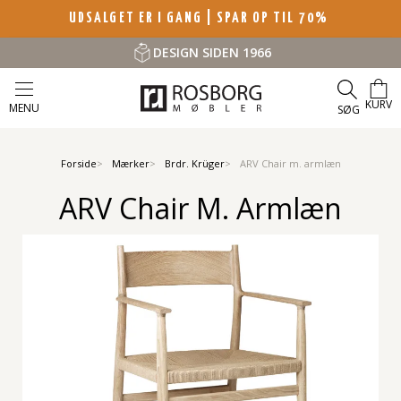
UDSALGET ER I GANG | SPAR OP TIL 70%
DESIGN SIDEN 1966
KURV
MENU
SØG
Forside
Mærker
Brdr. Krüger
ARV Chair m. armlæn
ARV Chair M. Armlæn