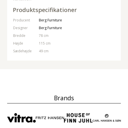
Produktspecifikationer
Producent
Berg Furniture
Designer
Berg Furniture
Bredde
78 cm
Højde
115 cm
Sædehøjde
49 cm
Brands