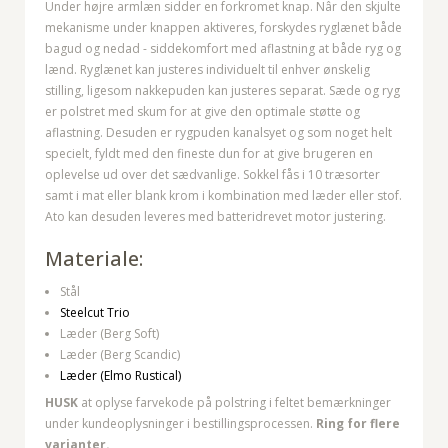
Under højre armlæn sidder en forkromet knap. Nâr den skjulte
mekanisme under knappen aktiveres, forskydes ryglænet både
bagud og nedad - siddekomfort med aflastning at både ryg og
lænd. Ryglænet kan justeres individuelt til enhver ønskelig
stilling, ligesom nakkepuden kan justeres separat. Sæde og ryg
er polstret med skum for at give den optimale støtte og
aflastning. Desuden er rygpuden kanalsyet og som noget helt
specielt, fyldt med den fineste dun for at give brugeren en
oplevelse ud over det sædvanlige. Sokkel fås i 10 træsorter
samt i mat eller blank krom i kombination med læder eller stof.
Ato kan desuden leveres med batteridrevet motor justering.
Materiale:
Stål
Steelcut Trio
Læder (Berg Soft)
Læder (Berg Scandic)
Læder (Elmo Rustical)
HUSK
at oplyse farvekode på polstring i feltet bemærkninger
under kundeoplysninger i bestillingsprocessen.
Ring for flere
varianter.