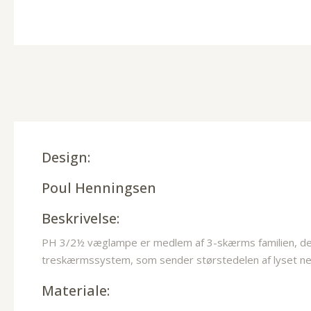
Design:
Poul Henningsen
Beskrivelse:
PH 3/2½ væglampe er medlem af 3-skærms familien, der i
treskærmssystem, som sender størstedelen af lyset ned
Materiale: