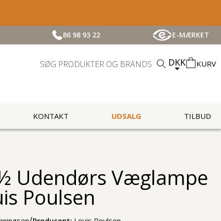
86 98 93 22
E-MÆRKET
DKK
KURV
KONTAKT
UDSALG
TILBUD
2½ Udendørs Væglampe
uis Poulsen
/
nningsen
Producent:
Louis Poulsen