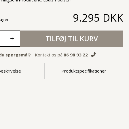
9.295 DKK
 uger
TILFØJ TIL KURV
+
du spørgsmål?
Kontakt os på
86 98 93 22
eskrivelse
Produktspecifikationer