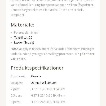
væld af moduler - ring for specifikationer. William fås polstret i
Zanotta's egne tekstiler eller læder. Prisen er vist ekskl.
armpuder.
Materiale:
Poleret aluminium
Tekstil cat. 20
Læder (Scozia)
HUSK
at oplyse tekstilvariant+farvekode i feltet bemærkninger
under kundeoplysninger i bestillingsprocessen.
Ring for flere
varianter.
Produktspecifikationer
Producent
Zanotta
Designer
Damian Williamson
2 pers.
H:87 B:180 D:90 SH:43 cm
2,5 pers.
H:87 B:224 D:90 SH:43 cm
3 pers.
H:87 B:266 D:90 SH:43 cm