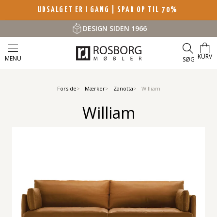
UDSALGET ER I GANG | SPAR OP TIL 70%
DESIGN SIDEN 1966
KURV
MENU
SØG
Forside
Mærker
Zanotta
William
William