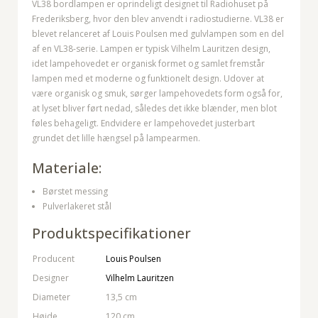
VL38 bordlampen er oprindeligt designet til Radiohuset på
Frederiksberg, hvor den blev anvendt i radiostudierne. VL38 er
blevet relanceret af Louis Poulsen med gulvlampen som en del
af en VL38-serie. Lampen er typisk Vilhelm Lauritzen design,
idet lampehovedet er organisk formet og samlet fremstår
lampen med et moderne og funktionelt design. Udover at
være organisk og smuk, sørger lampehovedets form også for,
at lyset bliver ført nedad, således det ikke blænder, men blot
føles behageligt. Endvidere er lampehovedet justerbart
grundet det lille hængsel på lampearmen.
Materiale:
Børstet messing
Pulverlakeret stål
Produktspecifikationer
Producent
Louis Poulsen
Designer
Vilhelm Lauritzen
Diameter
13,5 cm
Højde
120 cm